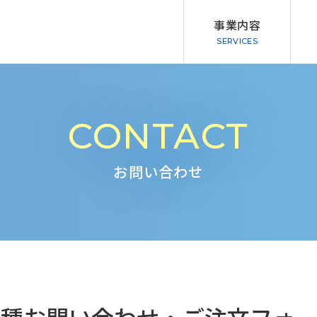
事業内容
事業内容一覧
企業情報一覧
CONTACT
カルチャー講座
ごあいさつ・
バックナンバー・新聞掲載写真
職場の取り組
お問い合わせ
原稿作成・校閲・映像・WEB
個人情報保護
書籍・ジャイアンツグッズ
データの収集
採用情報